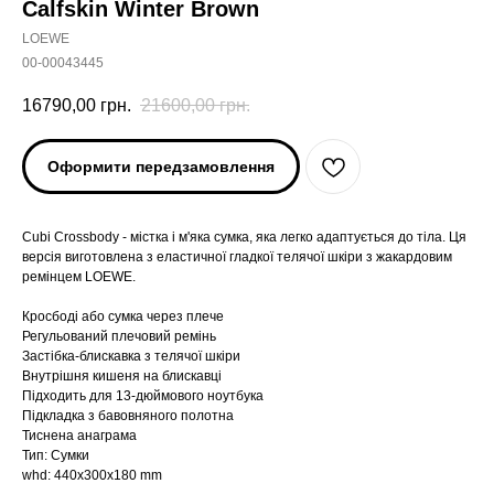
Calfskin Winter Brown
LOEWE
00-00043445
16790,00
грн.
21600,00
грн.
Оформити передзамовлення
Cubi Crossbody - містка і м'яка сумка, яка легко адаптується до тіла. Ця
версія виготовлена з еластичної гладкої телячої шкіри з жакардовим
ремінцем LOEWE.
Кросбоді або сумка через плече
Регульований плечовий ремінь
Застібка-блискавка з телячої шкіри
Внутрішня кишеня на блискавці
Підходить для 13-дюймового ноутбука
Підкладка з бавовняного полотна
Тиснена анаграма
Тип: Сумки
whd: 440x300x180 mm