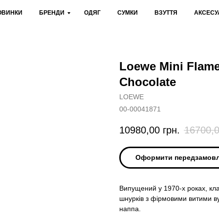
ОВИНКИ
БРЕНДИ
ОДЯГ
СУМКИ
ВЗУТТЯ
АКСЕСУ
Loewe Mini Flame
Chocolate
LOEWE
00-00041871
10980,00
грн.
16700,
Оформити передзамов
Випущений у 1970-х роках, кла
шнурків з фірмовими витими ву
наппа.