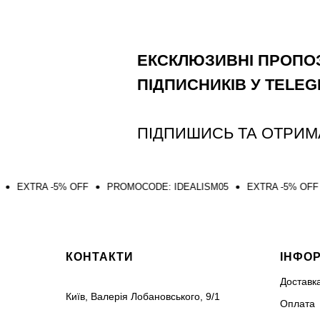
ЕКСКЛЮЗИВНІ ПРОПОЗ
ПІДПИСНИКІВ У TELE
ПІДПИШИСЬ ТА ОТРИМ
5% OFF
PROMOCODE: IDEALISM05
EXTRA -5% OFF
PROMOCO
КОНТАКТИ
ІНФО
Доставк
Київ, Валерія Лобановського, 9/1
Оплата