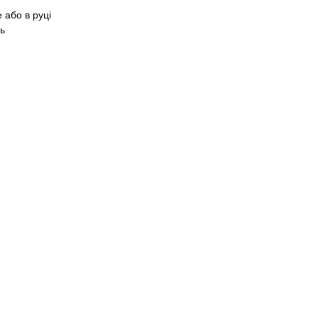
 або в руці
ь