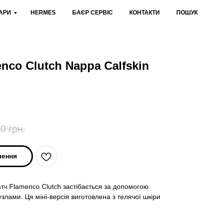
АРИ
HERMES
БАЄР СЕРВІС
КОНТАКТИ
ПОШУК
nco Clutch Nappa Calfskin
00
грн.
лення
тч Flamenco Clutch застібається за допомогою
злами. Ця міні-версія виготовлена з телячої шкіри