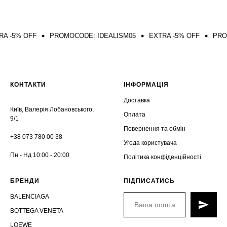
 OFF
PROMOCODE: IDEALISM05
EXTRA -5% OFF
PROMOCODE
КОНТАКТИ
ІНФОРМАЦІЯ
Доставка
Київ, Валерія Лобановського,
Оплата
9/1
Повернення та обмін
+38 073 780 00 38
Угода користувача
Пн - Нд 10:00 - 20:00
Політика конфіденційності
БРЕНДИ
ПІДПИСАТИСЬ
BALENCIAGA
BOTTEGA VENETA
LOEWE