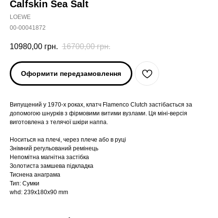
Calfskin Sea Salt
LOEWE
00-00041872
10980,00
грн.
16700,00
грн.
Оформити передзамовлення
Випущений у 1970-х роках, клатч Flamenco Clutch застібається за
допомогою шнурків з фірмовими витими вузлами. Ця міні-версія
виготовлена з телячої шкіри наппа.
Носиться на плечі, через плече або в руці
Знімний регульований ремінець
Непомітна магнітна застібка
Золотиста замшева підкладка
Тиснена анаграма
Тип: Сумки
whd: 239x180x90 mm