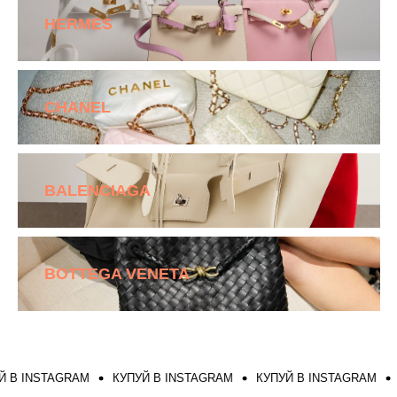
HERMES
CHANEL
BALENCIAGA
BOTTEGA VENETA
 INSTAGRAM
КУПУЙ В INSTAGRAM
КУПУЙ В INSTAGRAM
КУ