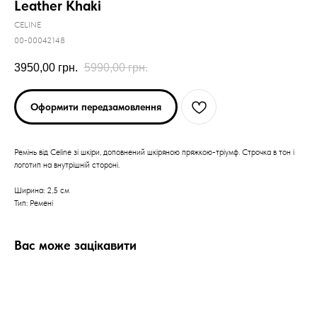
Leather Khaki
CELINE
00-00042148
3950,00
грн.
5990,00
грн.
Оформити передзамовлення
Ремінь від Celine зі шкіри, доповнений шкіряною пряжкою-тріумф. Строчка в тон і
логотип на внутрішній стороні.
Ширина: 2,5 см
Тип: Ремені
Вас може зацікавити