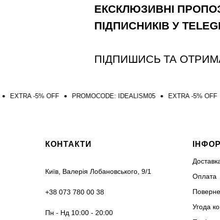
ЕКСКЛЮЗИВНІ ПРОПОЗ
ПІДПИСНИКІВ У TELE
ПІДПИШИСЬ ТА ОТРИМ
% OFF
PROMOCODE: IDEALISM05
EXTRA -5% OFF
PROMOCO
КОНТАКТИ
ІНФО
Доставк
Київ, Валерія Лобановського, 9/1
Оплата
Поверне
+38 073 780 00 38
Угода к
Пн - Нд 10:00 - 20:00