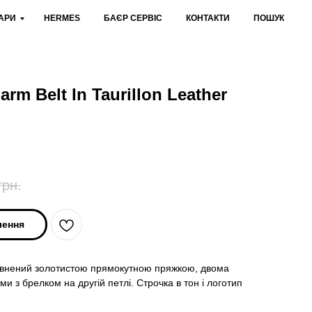
АРИ
HERMES
БАЄР СЕРВІС
КОНТАКТИ
ПОШУК
arm Belt In Taurillon Leather
грн.
лення
оповнений золотистою прямокутною пряжкою, двома
 з брелком на другій петлі. Строчка в тон і логотип