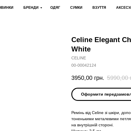
ОВИНКИ
БРЕНДИ
ОДЯГ
СУМКИ
ВЗУТТЯ
АКСЕСУ
Celine Elegant Ch
White
CELINE
00-00042124
3950,00
грн.
5990,00
Оформити передзамов
Ремінь від Celine зі шкіри, д
тоненькими металевими петлями
на внутрішній стороні.